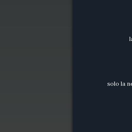
l
solo la 