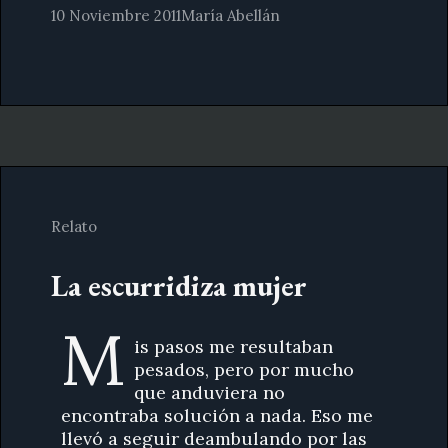
10 Noviembre 2011
María Abellán
Relato
La escurridiza mujer
M
is pasos me resultaban
pesados, pero por mucho
que anduviera no
encontraba solución a nada. Eso me
llevó a seguir deambulando por las